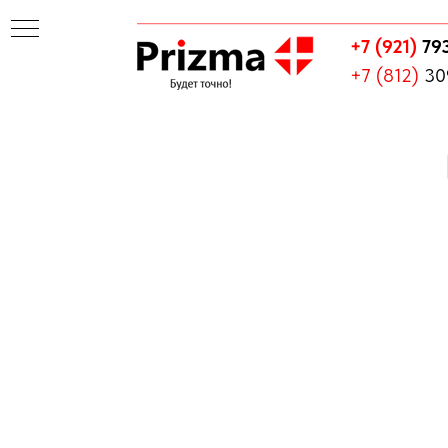
+7 (921)
79
+7 (812)
30
Я
Я
ЛЕЙ
КИ
ОЛЯ
ЕНИЯ