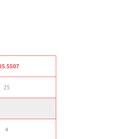
05.5507
25
4