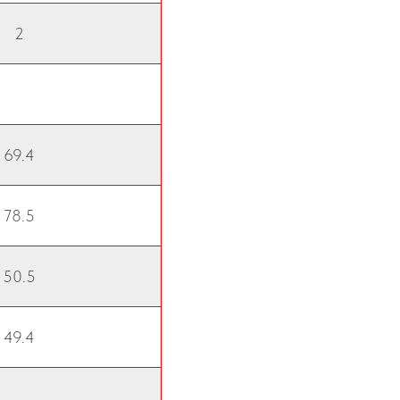
2
69.4
78.5
50.5
49.4