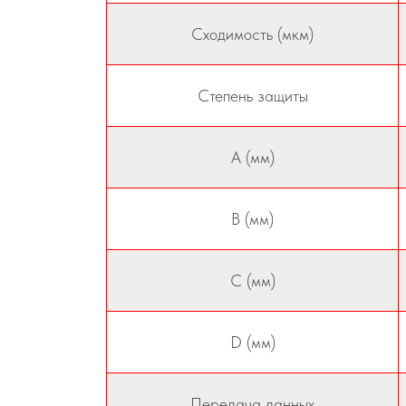
Сходимость (мкм)
Степень защиты
A (мм)
B (мм)
C (мм)
D (мм)
Передача данных