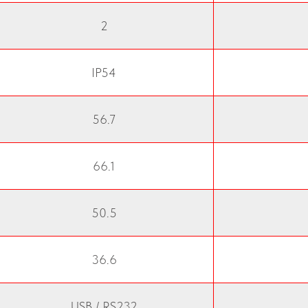
2
IP54
56.7
66.1
50.5
36.6
USB / RS232